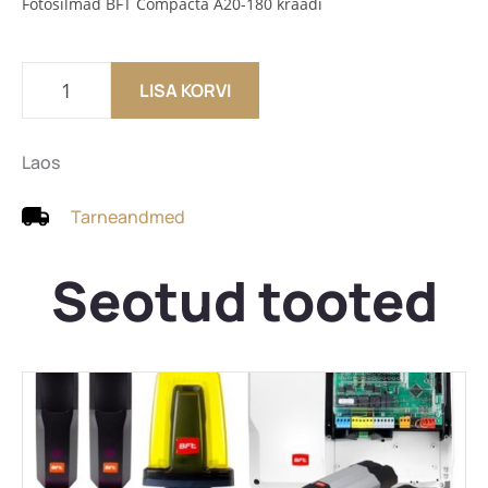
Fotosilmad BFT Compacta A20-180 kraadi
LISA KORVI
Laos
Tarneandmed
Seotud tooted