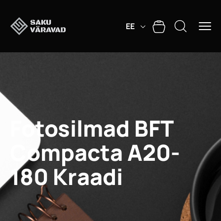
EE
Fotosilmad BFT
Compacta A20-
180 Kraadi